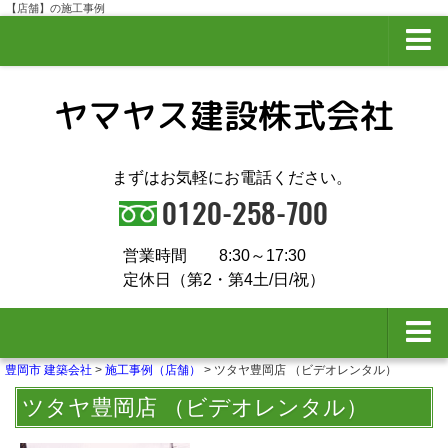
【店舗】の施工事例
プライバシーポリシー
サイトマップ
まずはお気軽にお電話ください。
営業時間
8:30～17:30
定休日（第2・第4土/日/祝）
豊岡市 建築会社
>
施工事例（店舗）
>
ツタヤ豊岡店 （ビデオレンタル）
夢ハウスとは
ツタヤ豊岡店 （ビデオレンタル）
会社概要