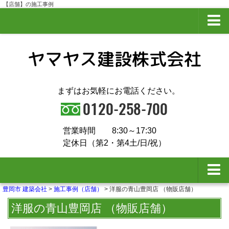
【店舗】の施工事例
プライバシーポリシー
サイトマップ
まずはお気軽にお電話ください。
営業時間
8:30～17:30
定休日（第2・第4土/日/祝）
豊岡市 建築会社
>
施工事例（店舗）
>
洋服の青山豊岡店 （物販店舗）
夢ハウスとは
洋服の青山豊岡店 （物販店舗）
会社概要