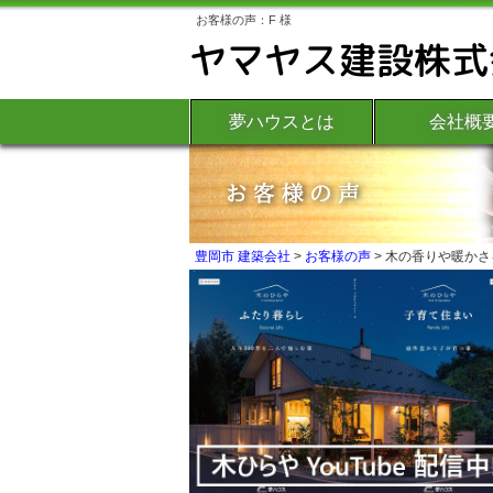
お客様の声：F 様
夢ハウスとは
会社概
豊岡市 建築会社
>
お客様の声
>
木の香りや暖かさ