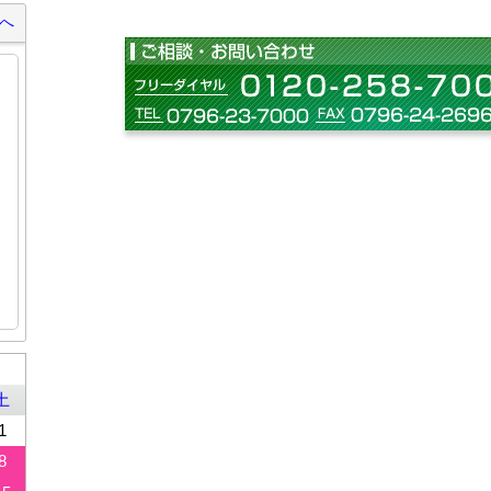
へ
土
1
8