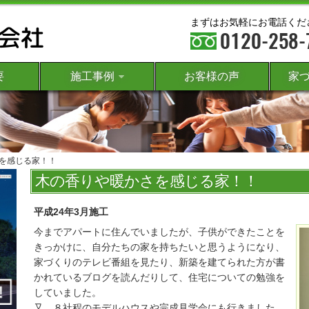
まずはお気軽にお電話くだ
要
施工事例
お客様の声
家
を感じる家！！
木の香りや暖かさを感じる家！！
平成24年3月施工
今までアパートに住んでいましたが、子供ができたことを
きっかけに、自分たちの家を持ちたいと思うようになり、
家づくりのテレビ番組を見たり、新築を建てられた方が書
かれているブログを読んだりして、住宅についての勉強を
していました。
又、８社程のモデルハウスや完成見学会にも行きました。