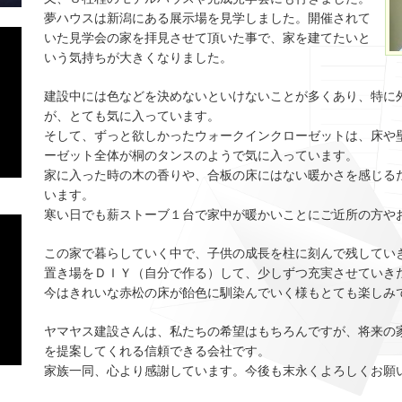
夢ハウスは新潟にある展示場を見学しました。開催されて
いた見学会の家を拝見させて頂いた事で、家を建てたいと
いう気持ちが大きくなりました。
建設中には色などを決めないといけないことが多くあり、特に
が、とても気に入っています。
そして、ずっと欲しかったウォークインクローゼットは、床や
ーゼット全体が桐のタンスのようで気に入っています。
家に入った時の木の香りや、合板の床にはない暖かさを感じる
います。
寒い日でも薪ストーブ１台で家中が暖かいことにご近所の方や
この家で暮らしていく中で、子供の成長を柱に刻んで残してい
置き場をＤＩＹ（自分で作る）して、少しずつ充実させていき
今はきれいな赤松の床が飴色に馴染んでいく様もとても楽しみ
ヤマヤス建設さんは、私たちの希望はもちろんですが、将来の
を提案してくれる信頼できる会社です。
家族一同、心より感謝しています。今後も末永くよろしくお願